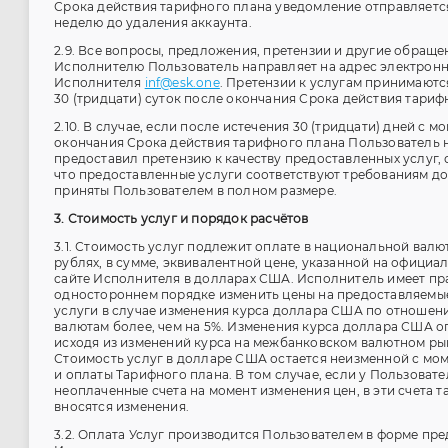
Срока действия тарифного плана уведомление отправляется 
неделю до удаления аккаунта.
2.9. Все вопросы, предложения, претензии и другие обраще
Исполнителю Пользователь направляет на адрес электрон
Исполнителя
inf@esk.one
. Претензии к услугам принимаютс
30 (тридцати) суток после окончания Срока действия тариф
2.10. В случае, если после истечения 30 (тридцати) дней с м
окончания Срока действия тарифного плана Пользователь 
предоставил претензию к качеству предоставленных услуг, 
что предоставленные услуги соответствуют требованиям до
приняты Пользователем в полном размере.
3. Стоимость услуг и порядок расчётов
3.1. Стоимость услуг подлежит оплате в национальной валю
рублях, в сумме, эквивалентной цене, указанной на официа
сайте Исполнителя в долларах США. Исполнитель имеет пр
одностороннем порядке изменить цены на предоставляемы
услуги в случае изменения курса доллара США по отношен
валютам более, чем на 5%. Изменения курса доллара США 
исходя из изменений курса на межбанковском валютном ры
Стоимость услуг в долларе США остается неизменной с мом
и оплаты Тарифного плана. В том случае, если у Пользовате
неоплаченные счета на момент изменения цен, в эти счета т
вносятся изменения.
3.2. Оплата Услуг производится Пользователем в форме пр