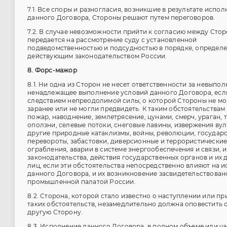
7.1. Все споры и разногласия, возникшие в результате испо
данного Договора, Стороны решают путем переговоров.
7.2. В случае невозможности прийти к согласию между Сто
передается на рассмотрение суду с установленной
подведомственностью и подсудностью в порядке, определ
действующим законодательством России.
8. Форс-мажор
8.1. Ни одна из Сторон не несет ответственности за невыпо
ненадлежащее выполнение условий данного Договора, если
следствием непреодолимой силы, о которой Стороны не мо
заранее или не могли предвидеть. К таким обстоятельствам 
пожар, наводнение, землетрясение, цунами, смерч, ураган, 
оползни, селевые потоки, снеговые лавины, извержения вул
другие природные катаклизмы, войны, революции, государ
перевороты, забастовки, диверсионные и террористические
ограбления, аварии в системе энергообеспечения и связи, 
законодательства, действия государственных органов и их
лиц, если эти обстоятельства непосредственно влияют на 
данного Договора, и их возникновение засвидетельствован
промышленной палатой России.
8.2. Сторона, которой стало известно о наступлении или 
таких обстоятельств, незамедлительно должна оповестить 
другую Сторону.
8.3. Исполнение данного Договора, в полном объеме или ча