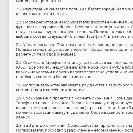
twitter, instagram и др.)
2.2. Регистрация считается полным и безоговорочным прин
(акцептом) данной оферты.
2.3. После регистрации Пользователю доступен минимальн
функционал сервиса esk.one – Бесплатный тарифный план. 
получения расширенного функционала Пользователю нео
выбрать соответствующий Платный Тарифный план и оплати
2.4. Услуги согласно Платным тарифным планам предостав
Пользователю при условии внесения предоплаты за один и
расчетных периодов (месяцев).
2.5. Стоимость Тарифного плана указывается в валюте: дол
(USD). Все расчёты ведутся в валюте: Российский Рубль (RU
возможна картами в других валютах согласно условий конв
платёжных систем и банков-эмитентов.
2.6. Исполнитель устанавливает Срок действия Тарифного п
соответствии с внесённой оплатой.
2.7. Срок хранения проектов с момента окончания Срока де
Тарифного плана: 2 месяца. После этого аккаунт архивирует
к проектам из интернета (по ссылке) прекращается. Через 3 
момента архивации аккаунт удаляется без возможности во
данных.
2.8. За 3 дня до окончания Срока действия тарифного плана
Пользователю приходит уведомление – напоминание. Посл