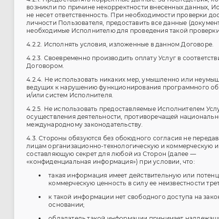
возникли по причине некорректности внесенных данных, И
не несет ответственность. При необходимости проверки до
личности Пользователя, предоставить все данные (документ
необходимые Исполнителю для проведения такой проверки
4.2.2. Исполнять условия, изложенные в данном Договоре.
4.2.3. Своевременно производить оплату Услуг в соответств
Договором.
4.2.4. Не использовать никаких мер, умышленно или неумы
ведущих к нарушению функционирования программного об
и/или систем Исполнителя.
4.2.5. Не использовать предоставляемые Исполнителем Усл
осуществления деятельности, противоречащей национальн
международному законодательству.
4.3. Стороны обязуются без обоюдного согласия не передав
лицам организационно-технологическую и коммерческую 
составляющую секрет для любой из Сторон (далее —
«конфиденциальная информация») при условии, что:
такая информация имеет действительную или потен
коммерческую ценность в силу ее неизвестности тре
к такой информации нет свободного доступа на зак
основании;
обладатель такой информации принимает надлежащ