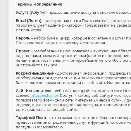
Термины и определения
Услуга (Услуги)
– предоставление доступа к системе сервиса
Email
(Логин)
– электронная почта Пользователя, которая в 
паролем служит идентификатором Пользователя на сервер
Исполнителя.
Пароль
– набор букв и цифр, которые в сочетании с Email п
Пользователю входить в систему Исполнителя.
Проект
– разработанная Пользователем виртуальная облас
над: планами, схемами, прототипами (сайтов и приложений)
лендингами, тест-панелями, интерфейсами чего-либо с ис
инструментов esk.one.
Корректные данные
– достоверная информация, поддающая
необходимая для идентификации Заказчика и предоставле
Заказчиком во время регистрации на веб-сайте Исполнител
Сайт Исполнителя
– веб-сайт, который находится в сети Инт
ссылке
https://esk.one/
. Доступ к такому веб-сайту имеют все
пользователи всемирной сети Интернет 24 часа в сутки, 7 д
неделю, однако на разных уровнях доступа, в зависимости о
регистрации на таком веб-сайте.
Тарифный План
– это возможные платные и бесплатные вар
предоставления определённых услуг и функций, которые мо
доступны Пользователю.