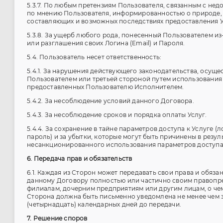
5.3.7. По любым претензиям Пользователя, связанным с нед
по мнению Пользователя, информированностью о природе, 
составляющих и возможных последствиях предоставления У
5.3.8. За ущерб любого рода, понесенный Пользователем из-
или разглашения своих Логина (Email) и Пароля.
5.4. Пользователь несет ответственность:
5.4.1. За нарушения действующего законодательства, осущ
Пользователем или третьей стороной путем использования 
предоставленных Пользователю Исполнителем.
5.4.2. За несоблюдение условий данного Договора.
5.4.3. За несоблюдение сроков и порядка оплаты Услуг.
5.4.4. За сохранение в тайне параметров доступа к Услуге (л
пароль) и за убытки, которые могут быть причинены в резул
несанкционированного использования параметров доступа 
6. Передача прав и обязательств
6.1. Каждая из Сторон может передавать свои права и обяза
данному Договору полностью или частично своим правопр
филиалам, дочерним предприятиям или другим лицам, о че
Сторона должна быть письменно уведомлена не менее чем з
(четырнадцать) календарных дней до передачи.
7. Решение споров