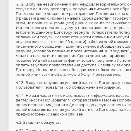
4.1.2. В случае невыполнения или неудовлетворительного о
Услуг по данному договору и получения письменного обра
Пользователя о досрочном расторжении Договора не поздн
(тридцати) дней с момента начала Срока действия тарифног
этом, не позднее 30 (тридцати) дней с момента фактическог
Исполнителем оплаты за услугу предоставления доступа к 
esk.one по данному Договору, вернуть Пользователю полн
оплаченной Услуги. Возврат стоимости оплаченной Услуги
осуществляется в течение 10 (десяти) рабочих дней с момен
письменного обращения. Если письменное обращение о д
разрыве Договора получено после истечения 30 (тридцати) 
момента начала или продления Срока действия тарифного 
позднее 90 дней с момента фактического получения Испол
оплаты за услугу предоставления доступа к сервису esk.on
Договору, Исполнитель освобождается от обязательств по 
полной или частичной стоимости Услуг Пользователю.
4.1.3. В случае нарушения условий данного Договора уведо
Пользователя через Email об обнаружении нарушения.
4.1.4. Не разглашать и не использовать информацию касате
деятельности Пользователя, которая стала известна Испол
время исполнения данного Договора, для осуществления к
целей кроме выполнения условий данного Договора, за ис
предусмотренных законом случаев.
4.2. Заказчик обязуется:
4.2.1. Предоставлять корректные данные. За последствия, к